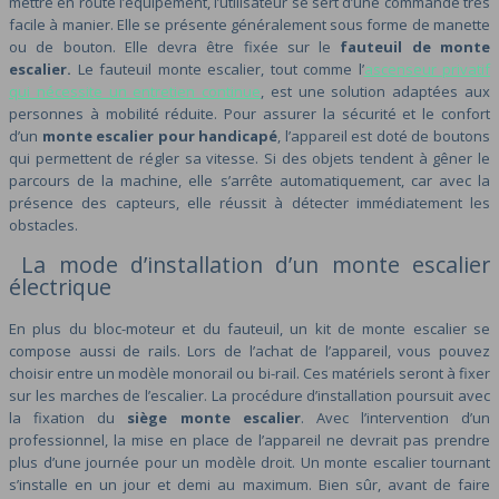
mettre en route l’équipement, l’utilisateur se sert d’une commande très
facile à manier. Elle se présente généralement sous forme de manette
ou de bouton. Elle devra être fixée sur le
fauteuil de monte
escalier.
Le fauteuil monte escalier, tout comme l’
ascenseur privatif
qui nécessite un entretien continue
, est une solution adaptées aux
personnes à mobilité réduite.
Pour assurer la sécurité et le confort
d’un
monte escalier pour handicapé
, l’appareil est doté de boutons
qui permettent de régler sa vitesse. Si des objets tendent à gêner le
parcours de la machine, elle s’arrête automatiquement, car avec la
présence des capteurs, elle réussit à détecter immédiatement les
obstacles.
La mode d’installation d’un monte escalier
électrique
En plus du bloc-moteur et du fauteuil, un kit de monte escalier se
compose aussi de rails. Lors de l’achat de l’appareil, vous pouvez
choisir entre un modèle monorail ou bi-rail. Ces matériels seront à fixer
sur les marches de l’escalier. La procédure d’installation poursuit avec
la fixation du
siège monte escalier
. Avec l’intervention d’un
professionnel, la mise en place de l’appareil ne devrait pas prendre
plus d’une journée pour un modèle droit. Un monte escalier tournant
s’installe en un jour et demi au maximum. Bien sûr, avant de faire